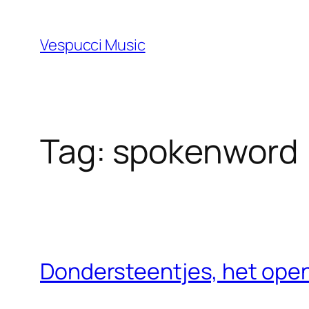
Skip
to
Vespucci Music
content
Tag:
spokenword
Dondersteentjes, het open