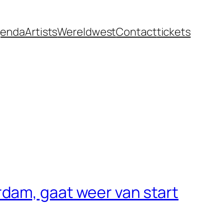
enda
Artists
Wereldwest
Contact
tickets
dam, gaat weer van start