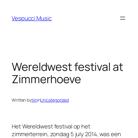
Skip
to
Vespucci Music
content
Wereldwest festival at
Zimmerhoeve
Written by
tijn
in
Uncategorized
Het Wereldwest festival op het
zimmerterrein, zondag 5 july 2014, was een