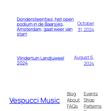
Dondersteentjes, het open
October
podium in de Baarsjes,
Amsterdam, gaat weer van
31, 2024
start
August 6,
Vlindertuin Landjuweel
2024
2024
Blog
Events
Vespucci Music
About
Shop
FAQs
Patterns